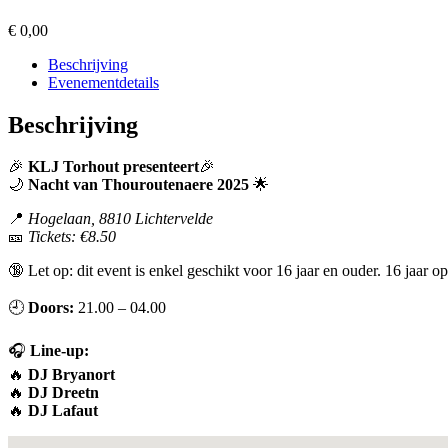
€
0,00
Beschrijving
Evenementdetails
Beschrijving
🎉
KLJ Torhout presenteert
🎉
🌙
Nacht van Thouroutenaere 2025
🌟
📍
Hogelaan, 8810 Lichtervelde
🎫
Tickets: €8.50
🔞 Let op: dit event is enkel geschikt voor 16 jaar en ouder. 16 jaa
🕘
Doors:
21.00 – 04.00
🎧
Line-up:
🔥
DJ Bryanort
🔥
DJ Dreetn
🔥
DJ Lafaut