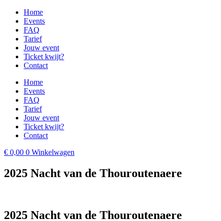
Ga
Home
naar
Events
de
FAQ
inhoud
Tarief
Jouw event
Ticket kwijt?
Contact
Home
Events
FAQ
Tarief
Jouw event
Ticket kwijt?
Contact
€
0,00
0
Winkelwagen
2025 Nacht van de Thouroutenaere
2025 Nacht van de Thouroutenaere