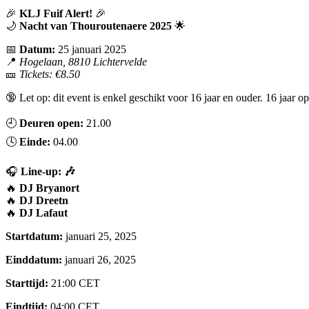
🎉
KLJ Fuif Alert!
🎉
🌙
Nacht van Thouroutenaere 2025
🌟
📅
Datum:
25 januari 2025
📍
Hogelaan, 8810 Lichtervelde
🎫
Tickets: €8.50
🔞 Let op: dit event is enkel geschikt voor 16 jaar en ouder. 16 jaa
🕘
Deuren open:
21.00
🕓
Einde:
04.00
🎧
Line-up: 🎶
🔥
DJ Bryanort
🔥
DJ Dreetn
🔥
DJ Lafaut
Startdatum:
januari 25, 2025
Einddatum:
januari 26, 2025
Starttijd:
21:00
CET
Eindtijd:
04:00
CET